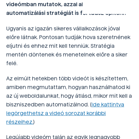
videómban mutatok, azzal akár egy 1-2 éves
automatizálási stratégiát is fel tudsz építeni?
Ugyanis az igazán sikeres vállalkozások jóval
előre látnak. Pontosan tudják hova szeretnének
eljutni és ehhez mit kell tenniük. Stratégia
mentén döntenek és menetelnek előre a siker
felé.
Az elmúlt hetekben több videót is készítettem,
amiben megmutattam, hogyan használhatod ki
az új weboldalunkat, hogy átlásd, mikor mit kell a
biszniszedben automatizálnod. (
Ide kattintva
legörgethetsz a videó sorozat korábbi
részeihez.
)
Legújabb videóm talán az egyik legnagyobb