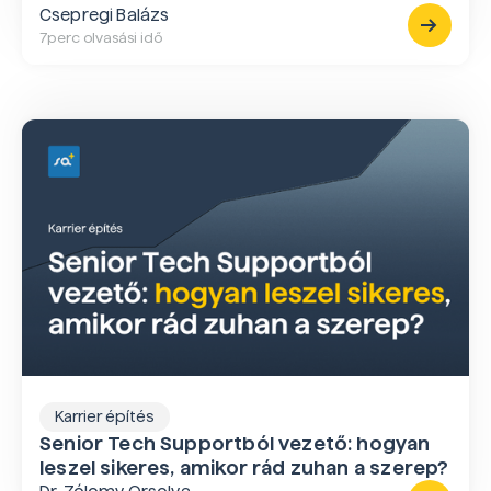
Csepregi Balázs
7
perc olvasási idő
Karrier építés
Senior Tech Supportból vezető: hogyan
leszel sikeres, amikor rád zuhan a szerep?