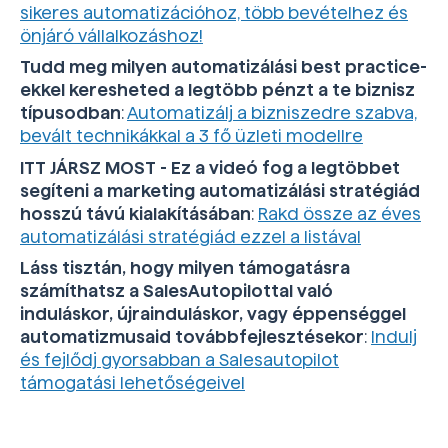
sikeres automatizációhoz, több bevételhez és
önjáró vállalkozáshoz!
Tudd meg milyen automatizálási best practice-
ekkel keresheted a legtöbb pénzt a te biznisz
típusodban
:
Automatizálj a bizniszedre szabva,
bevált technikákkal a 3 fő üzleti modellre
ITT JÁRSZ MOST - Ez a videó fog a legtöbbet
segíteni a marketing automatizálási stratégiád
hosszú távú kialakításában
:
Rakd össze az éves
automatizálási stratégiád ezzel a listával
Láss tisztán, hogy milyen támogatásra
számíthatsz a SalesAutopilottal való
induláskor, újrainduláskor, vagy éppenséggel
automatizmusaid továbbfejlesztésekor
:
Indulj
és fejlődj gyorsabban a Salesautopilot
támogatási lehetőségeivel