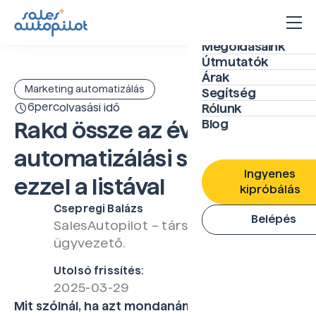
Megoldásaink
Útmutatók
Árak
Marketing automatizálás
Segítség
6
perc
olvasási idő
Rólunk
Blog
Rakd össze az éves
automatizálási stratégiád
Ingyenes
ezzel a listával
kipróbálás
Csepregi Balázs
Belépés
SalesAutopilot – társtulajdonos,
ügyvezető.
Utolsó frissítés:
2025-03-29
Mit szólnál, ha azt mondanám, hogy amit a mai