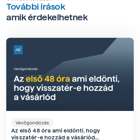
További írások
amik érdekelhetnek
Vevőgondozás
Az első 48 óra ami eldönti, hogy
visszatér-e hozzád a vásárlód...