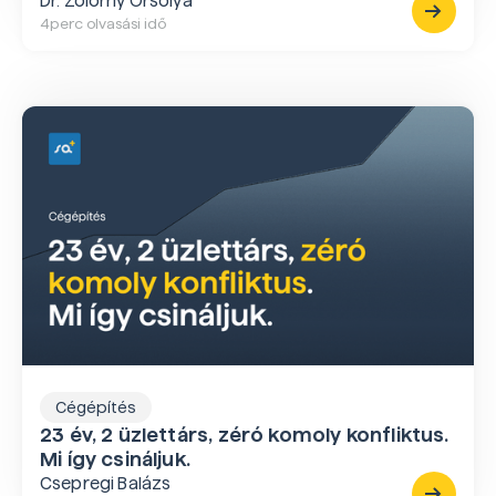
Dr. Zólomy Orsolya
4
perc olvasási idő
Cégépítés
23 év, 2 üzlettárs, zéró komoly konfliktus.
Mi így csináljuk.
Csepregi Balázs