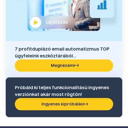
7 profitduplázó email automatizmus TOP
ügyfeleink eszköztárából...
Megnézem
Próbáld ki teljes funkcionalitású ingyenes
verziónkat akár most rögtön!
Ingyenes kipróbálás