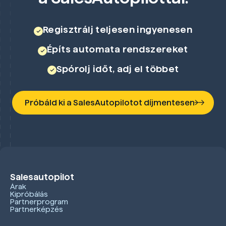
Regisztrálj teljesen ingyenesen
Építs automata rendszereket
Spórolj időt, adj el többet
Próbáld ki a SalesAutopilotot díjmentesen
Salesautopilot
Árak
Kipróbálás
Partnerprogram
Partnerképzés