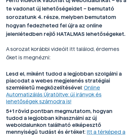
Fenti videónk vadonat új weboldalunkat – és a
te vadonat új lehetőségeidet – bemutató
sorozatunk 4. része, melyben bemutatom
hogyan fedezheted fel újra az online
jelenlétedben rejlő HATALMAS lehetőségeket.
A sorozat korábbi videóit itt találod, érdemes
őket is megnézni:
Lesd el, miként tudod a legjobban szolgálni a
piacodat a webes megjelenés stratégiai
szemléletű megközelítésével
:
Online
Automatizálás Újratöltve: új irányok és
lehetőségek számodra is!
5+1 rövid pontban megmutatom, hogyan
tudod a legjobban kihasználni az új
weboldalunkon található elképesztő
mennyiségű tudást és értéket
:
Itt a térképed a