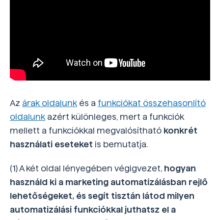
Az
árak oldalunk
és a
funkciókat összehasonlító
oldalunk
azért különleges, mert a funkciók
mellett a funkciókkal megvalósítható
konkrét
használati eseteket
is bemutatja.
(1) A két oldal lényegében végigvezet,
hogyan
használd ki a marketing automatizálásban rejlő
lehetőségeket,
és
segít
tisztán látod milyen
automatizálási funkciókkal juthatsz el a