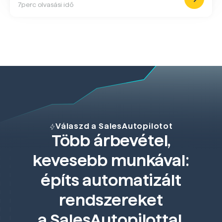
7
perc olvasási idő
Válaszd a SalesAutopilotot
Több árbevétel,
kevesebb munkával:
építs automatizált
rendszereket
a SalesAutopilottal.