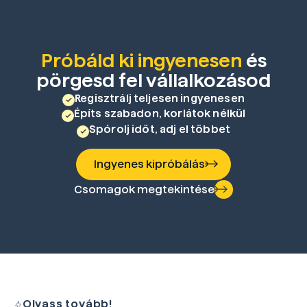
Próbáld ki ingyenesen
és
pörgesd fel vállalkozásod
Regisztrálj teljesen ingyenesen
Építs szabadon, korlátok nélkül
Spórolj időt, adj el többet
Ingyenes kipróbálás
Csomagok megtekintése
Olvass tovább!