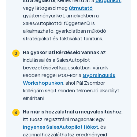
stratégiákról
, kérlek nézd át a
blogunkat
,
vagy látogasd meg
útmutató
gyűjteményünket, amelyekben a
SalesAutopilottól függetlenül is
alkalmazható, gyarkolatban működő
stratégiákat és taktikákat tanítunk.
Ha gyakorlati kérdéseid vannak
az
indulással és a SalesAutopilot
bevezetésével kapcsolatban, várunk
kedden reggel 9:00-kor a
Gyorsindulás
Workshopunkon
, ahol Pál Zsombor
kollégám segít minden felmerülő akadályt
elhárítani.
Ha máris hozzálátnál a megvalósításhoz
,
itt tudsz regisztrálni magadnak egy
ingyenes SalesAutopilot fiókot
, és
azonnal hozzáláthatsz eredményeid