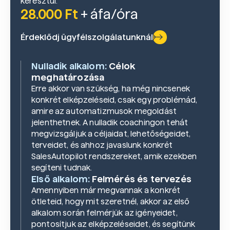
keresztül.
28.000 Ft
+ áfa/óra
Érdeklődj ügyfélszolgálatunknál
Nulladik alkalom:
Célok
meghatározása
Erre akkor van szükség, ha még nincsenek
konkrét elképzeléseid, csak egy problémád,
amire az automatizmusok megoldást
jelenthetnek. A nulladik coachingon tehát
megvizsgáljuk a céljaidat, lehetőségeidet,
terveidet, és ahhoz javaslunk konkrét
SalesAutopilot rendszereket, amik ezekben
segíteni tudnak.
Első alkalom:
Felmérés és tervezés
Amennyiben már megvannak a konkrét
ötleteid, hogy mit szeretnél, akkor az első
alkalom során felmérjük az igényeidet,
pontosítjuk az elképzeléseidet, és segítünk