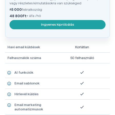
vagy részletes kimutatásokra van szükséged
5 000
feliratkozóig
48 800
Ft
+ áfa /hó
Ingyenes kipróbálás
Havi email küldések
Korlátlan
Felhasználók száma
50 felhasználó
AI funkciók
Email sablonok
Hírlevél küldés
Email marketing
automatizmusok