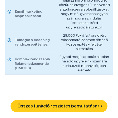
Válassz három csomagunk
közül, és elvégezzük helyetted
a szükséges alapbeállításokat,
Email marketing
hogy minél gyorsabb legyen
alapbeállítások
számodra az indulás.
Részleteket kérd
ügyfélszolgálatunktól!
28.000 Ft + áfa / óra díjért
Támogató coaching
vásárolható Zoomon történő
rendszerépítéshez
közös építés + felvétel
biztosítása
Egyedi megállapodás alapján
Komplex rendszerek
haladó ügyfeleink számára
fiókmenedzsmentje
korlátozott mennyiségben
(LIMITED)
elérhető
Összes funkció részletes bemutatása