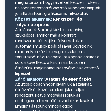
meghatározni, hogy mivel kell kezdeni, főként,
ha több rendszerről van szó. Mindezek alapjait
jól átláthatóan, grafikusan is felvázoljuk.
Köztes alkalmak:
Rendszer- és
folyamatépítés
Általában 4-8 órányi köztes coaching
szükséges, amikor már a konkrét
rendszerépítés zajlik a folyamatok és
automatizmusok beállításával. Ügyfeleink
minden ilyen köztes megbeszélésen a
tanultakból házi feladatokat kapnak, amiket a
soron következő alkalommal közösen
átnézünk, majd haladunk tovább a következő
lépéssel.
Záró alkalom:
Átadás és ellenőrzés
Az utolsó coachingon elvarrjuk a szálakat,
átnézzük és közösen élesítjük a teljes
rendszert, illetve megválaszoljuk az
esetlegesen felmerülő további kérdéseket.
Emellett átadunk minden eddigi