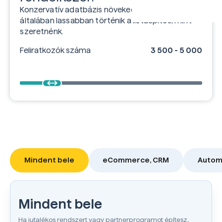
Konzervatív adatbázis növekedéssel kalkulálj,
általában lassabban történik a listaépítés, mint
szeretnénk.
Feliratkozók száma
3 500 - 5 000
Mindent bele
eCommerce, CRM
Autom
Mindent bele
Ha jutalékos rendszert vagy partnerprogramot építesz,