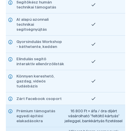
Segítőkész humán
technikai támogatás
AI alapú azonnali
technikai
segítségnyújtás
Gyorsindulás Workshop
- kéthetente, kedden
Elindulás segítő
interaktív ellenőrzőlisták
Könnyen kereshető,
gazdag, videós
tudásbázis
Zárt Facebook csoport
Prémium támogatás
16.800 Ft + áfa / óra díjért
egyedi építési
vásárolható "feltöltő kártyás"
elakadásokra
jelleggel, bankkártyás fizetéssel