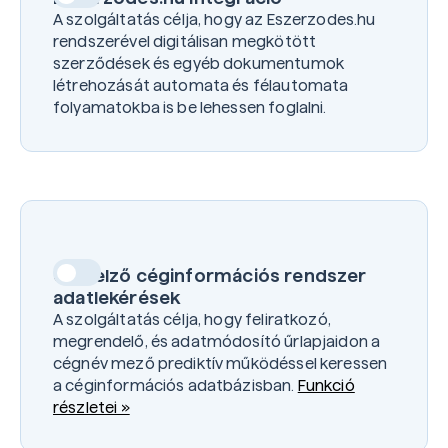
A szolgáltatás célja, hogy az Eszerzodes.hu
rendszerével digitálisan megkötött
szerződések és egyéb dokumentumok
létrehozását automata és félautomata
folyamatokba is be lehessen foglalni.
Az Eszerzodes.hu felé küldött
dokumentumok száma:
4.400
Ft
+ áfa /hó
Cégjelző céginformációs rendszer
adatlekérések
A szolgáltatás célja, hogy feliratkozó,
megrendelő, és adatmódosító űrlapjaidon a
cégnév mező prediktív működéssel keressen
a céginformációs adatbázisban.
Funkció
részletei »
Lekérdezések száma: