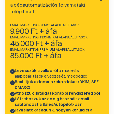
a cégautomatizációs folyamataid
felépítését.
EMAIL MARKETING
START
ALAPBEÁLLÍTÁSOK:
9.900 Ft + áfa
EMAIL MARKETING
TECHNIKAI
ALAPBEÁLLÍTÁSOK:
45.000 Ft + áfa
EMAIL MARKETING
PRÉMIUM
ALAPBEÁLLÍTÁSOK:
85.000 Ft + áfa
Levesszük a válladról
a macerás
alapbeállítások elvégzését, mégpedig:
Beállítjuk a domain rekordokat (DKIM, SPF,
DMARC)
Áthozzuk listáidat korábbi rendszeredből
Létrehozzuk az eddig használt email
sablonodat a SalesAutopilot-ban
Javaslatokat adunk, hogyan kerüld el a