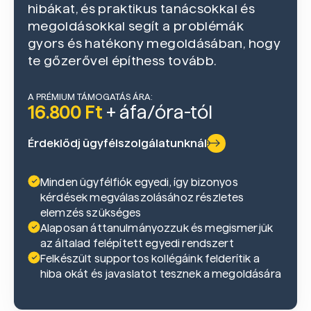
hibákat, és praktikus tanácsokkal és
megoldásokkal segít a problémák
gyors és hatékony megoldásában, hogy
te gőzerővel építhess tovább.
A PRÉMIUM TÁMOGATÁS ÁRA:
16.800 Ft
+ áfa/óra-tól
Érdeklődj ügyfélszolgálatunknál
Minden ügyfélfiók egyedi, így bizonyos
kérdések megválaszolásához részletes
elemzés szükséges
Alaposan áttanulmányozzuk és megismerjük
az általad felépített egyedi rendszert
Felkészült supportos kollégáink felderítik a
hiba okát és javaslatot tesznek a megoldására