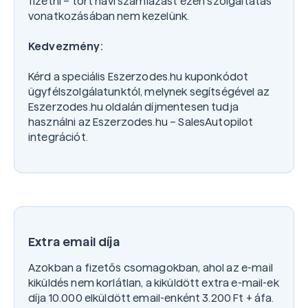
fizetni – tört havi számlázást ezen szolgáltatás
vonatkozásában nem kezelünk.
Kedvezmény:
Kérd a speciális Eszerzodes.hu kuponkódot
ügyfélszolgálatunktól, melynek segítségével az
Eszerzodes.hu oldalán díjmentesen tudja
használni az Eszerzodes.hu – SalesAutopilot
integrációt.
Extra email díja
Azokban a fizetős csomagokban, ahol az e-mail
kiküldés nem korlátlan, a kiküldött extra e-mail-ek
díja 10.000 elküldött email-enként 3.200 Ft + áfa.