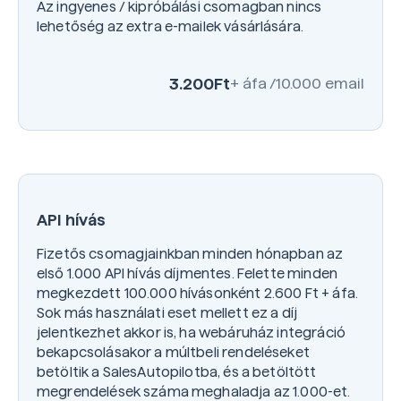
Az ingyenes / kipróbálási csomagban nincs
lehetőség az extra e-mailek vásárlására.
3.200
Ft
+ áfa /10.000 email
API hívás
Fizetős csomagjainkban minden hónapban az
első 1.000 API hívás díjmentes. Felette minden
megkezdett 100.000 hívásonként 2.600 Ft + áfa.
Sok más használati eset mellett ez a díj
jelentkezhet akkor is, ha webáruház integráció
bekapcsolásakor a múltbeli rendeléseket
betöltik a SalesAutopilotba, és a betöltött
megrendelések száma meghaladja az 1.000-et.