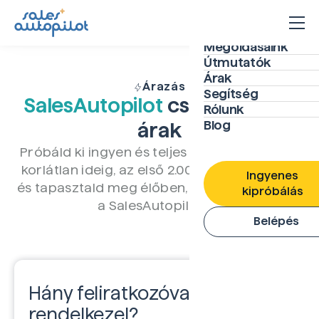
Megoldásaink
Útmutatók
Árak
Árazás
Segítség
SalesAutopilot
csomagok és
Rólunk
Blog
árak
Próbáld ki ingyen és teljes funkcionalitással
korlátlan ideig, az első 2.000 feliratkozódig,
Ingyenes
és tapasztald meg élőben, mire leszel képes
kipróbálás
a SalesAutopilottal.
Belépés
Hány feliratkozóval
rendelkezel?