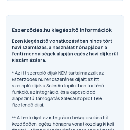
4.700
Ft
+ áfa /hó
Eszerződés.hu kiegészítő információk
Ezen kiegészítő vonatkozásában nincs tört
havi számlázás, a használat hónapjában a
fenti mennyiségek alapján egész havi díj kerül
kiszámlázásra.
* Az itt szereplő díjak NEM tartalmazzák az
Eszerzodes.hu rendszerének díjait; az itt
szereplő díjak a SalesAutopilotban történő
funkció, az integráció, és a kapcsolódó
alapszintű támogatás SalesAutopilot felé
fizetendő díjai.
** A fenti díjat az integráció bekapcsolásától
kezdődően, egész hónapra vonatkozólag ki kell