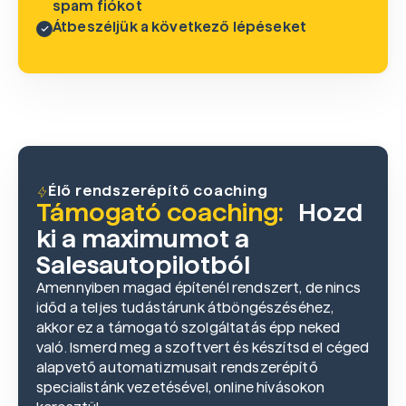
spam fiókot
Átbeszéljük a következő lépéseket
Élő rendszerépítő coaching
Támogató coaching:
Hozd
ki a maximumot a
Salesautopilotból
Amennyiben magad építenél rendszert, de nincs
időd a teljes tudástárunk átböngészéséhez,
akkor ez a támogató szolgáltatás épp neked
való. Ismerd meg a szoftvert és készítsd el céged
alapvető automatizmusait rendszerépítő
specialistánk vezetésével, online hívásokon