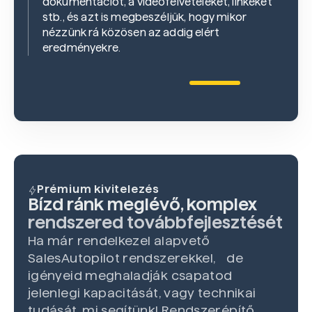
dokumentációt, a videófelvételeket, linkeket
stb., és azt is megbeszéljük, hogy mikor
nézzünk rá közösen az addig elért
eredményekre.
Prémium kivitelezés
Bízd ránk meglévő, komplex
rendszered továbbfejlesztését
Ha már rendelkezel alapvető
SalesAutopilot rendszerekkel, de
igényeid meghaladják csapatod
jelenlegi kapacitását, vagy technikai
tudását, mi segítünk! Rendszerépítő