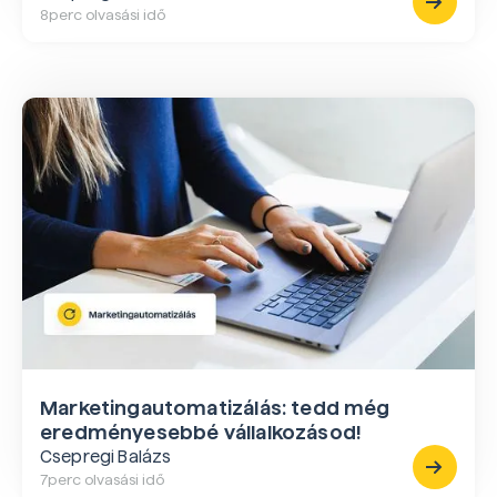
8
perc olvasási idő
Marketingautomatizálás: tedd még
eredményesebbé vállalkozásod!
Csepregi Balázs
7
perc olvasási idő