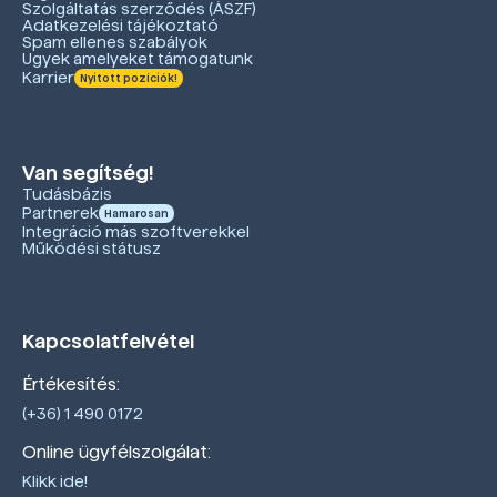
Szolgáltatás szerződés (ÁSZF)
Adatkezelési tájékoztató
Spam ellenes szabályok
Ügyek amelyeket támogatunk
Karrier
Nyitott pozíciók!
Van segítség!
Tudásbázis
Partnerek
Hamarosan
Integráció más szoftverekkel
Működési státusz
Kapcsolatfelvétel
Értékesítés:
(+36) 1 490 0172
Online ügyfélszolgálat:
Klikk ide!