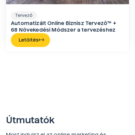
Tervező
Automatizált Online Biznisz Tervező™ +
68 Növekedési Módszer a tervezéshez
Letöltés
Útmutatók
Most indulsz el az online marketing és