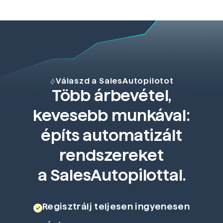
Válaszd a SalesAutopilotot
Több árbevétel,
kevesebb munkával:
építs automatizált
rendszereket
a SalesAutopilottal.
Regisztrálj teljesen ingyenesen