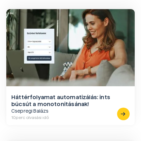
Háttérfolyamat automatizálás: ints
búcsút a monotonitásának!
Csepregi Balázs
10
perc olvasási idő