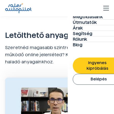
Megoldásaink
Útmutatók
Árak
Letölthető anyagok
Segítség
Rólunk
Blog
Szeretnéd magasabb szintre emelni már
működő online jelenléted? Kérj hozzáférést
haladó anyagainkhoz.
Ingyenes
kipróbálás
Belépés