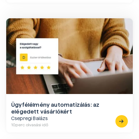
Ügyfélélmény automatizálás: az
elégedett vásárlókért
Csepregi Balázs
10
perc olvasási idő