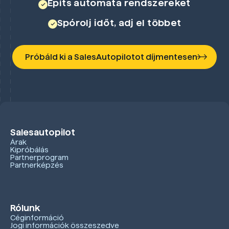
Építs automata rendszereket
Spórolj időt, adj el többet
Próbáld ki a SalesAutopilotot díjmentesen
Salesautopilot
Árak
Kipróbálás
Partnerprogram
Partnerképzés
Rólunk
Céginformáció
Jogi információk összeszedve