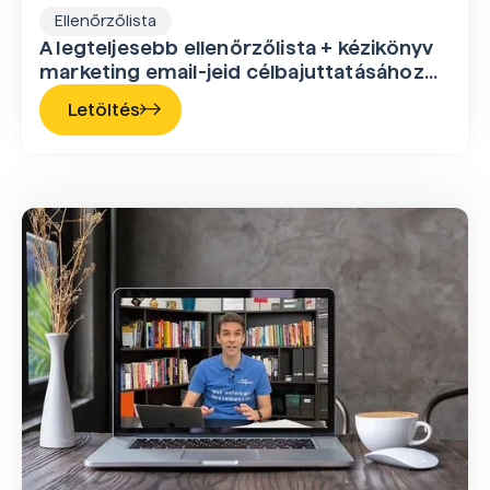
Ellenőrzőlista
A legteljesebb ellenőrzőlista + kézikönyv
marketing email-jeid célbajuttatásához…
Letöltés