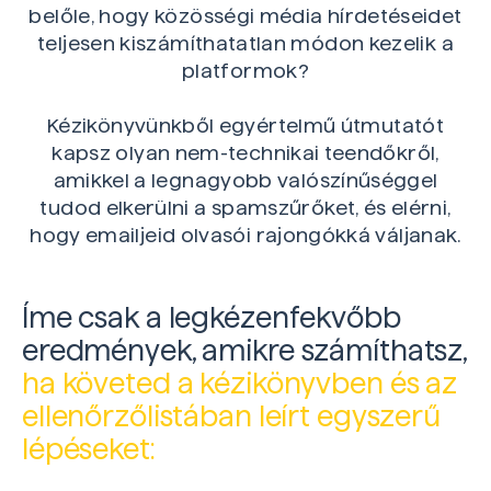
belőle, hogy közösségi média hírdetéseidet
teljesen kiszámíthatatlan módon kezelik a
platformok?
Kézikönyvünkből egyértelmű útmutatót
kapsz olyan nem-technikai teendőkről,
amikkel a legnagyobb valószínűséggel
tudod elkerülni a spamszűrőket, és elérni,
hogy emailjeid olvasói rajongókká váljanak.
Íme csak a legkézenfekvőbb
eredmények, amikre számíthatsz,
ha követed a kézikönyvben és az
ellenőrzőlistában leírt egyszerű
lépéseket: