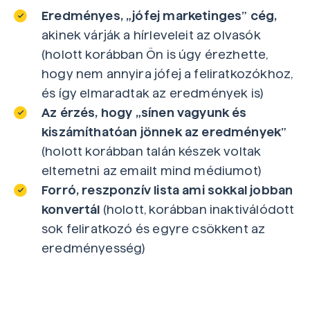
Eredményes, „jófej marketinges” cég,
akinek várják a hírleveleit az olvasók
(holott korábban Ön is úgy érezhette,
hogy nem annyira jófej a feliratkozókhoz,
és így elmaradtak az eredmények is)
Az érzés, hogy „sínen vagyunk és
kiszámíthatóan jönnek az eredmények”
(holott korábban talán készek voltak
eltemetni az emailt mind médiumot)
Forró, reszponzív lista ami sokkal jobban
konvertál
(holott, korábban inaktiválódott
sok feliratkozó és egyre csökkent az
eredményesség)