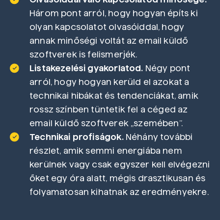
Három pont arról, hogy hogyan építs ki
olyan kapcsolatot olvasóiddal, hogy
annak minőségi voltát az email küldő
szoftverek is felismerjék.
Listakezelési gyakorlatod.
Négy pont
arról, hogy hogyan kerüld el azokat a
technikai hibákat és tendenciákat, amik
rossz színben tüntetik fel a céged az
email küldő szoftverek „szemében”.
Technikai profiságok.
Néhány további
részlet, amik semmi energiába nem
kerülnek vagy csak egyszer kell elvégezni
őket egy óra alatt, mégis drasztikusan és
folyamatosan kihatnak az eredményekre.