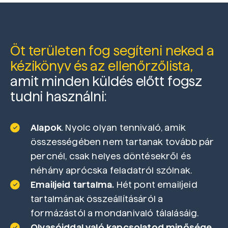
Öt területen fog segíteni neked a
kézikönyv és az ellenőrzőlista,
amit minden küldés előtt fogsz
tudni használni:
Alapok
. Nyolc olyan tennivaló, amik
összességében nem tartanak tovább pár
percnél, csak helyes döntésekről és
néhány aprócska feladatról szólnak.
Emailjeid tartalma.
Hét pont emailjeid
tartalmának összeállításáról a
formázástól a mondanivaló tálalásáig.
Olvasóiddal való kapcsolatod minősége.