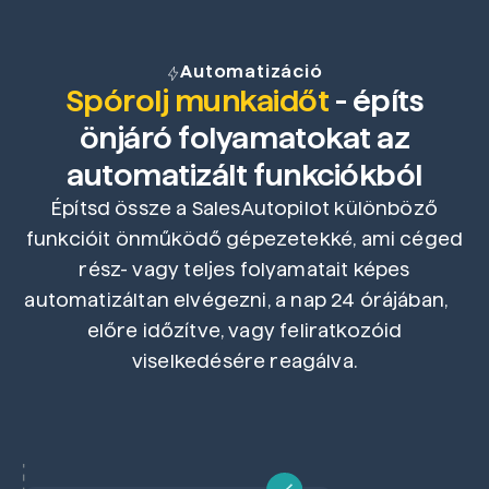
Automatizáció
Spórolj munkaidőt
- építs
önjáró folyamatokat az
automatizált funkciókból
Építsd össze a SalesAutopilot különböző
funkcióit önműködő gépezetekké, ami céged
rész- vagy teljes folyamatait képes
automatizáltan elvégezni, a nap 24 órájában,
előre időzítve, vagy feliratkozóid
viselkedésére reagálva.