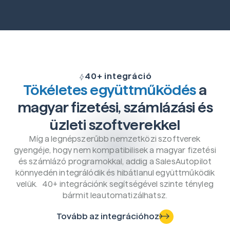
40+ integráció
Tökéletes együttműködés
a
magyar fizetési, számlázási és
üzleti szoftverekkel
Míg a legnépszerűbb nemzetközi szoftverek
gyengéje, hogy nem kompatibilisek a magyar fizetési
és számlázó programokkal, addig a SalesAutopilot
könnyedén integrálódik és hibátlanul együttműködik
velük. 40+ integrációnk segítségével szinte tényleg
bármit leautomatizálhatsz.
Tovább az integrációhoz