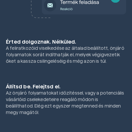
Érted dolgoznak. Nélküled.
A feliratkozóid viselkedése az általad beállított, önjáró
folyamatok sorát indíthatják el, melyek végigvezetik
őket a kassza csilingeléséig és még azon is túl.
Állítsd be. Felejtsd el.
Az önjáró folyamatokat időzítéssel, vagy a potenciális
vásárlóid cselekedeteire reagáló módon is
beállíthatod. Elég ezt egyszer megtenned és minden
megy magától.