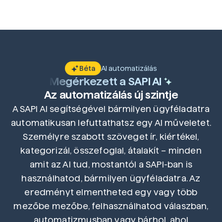
AI automatizálás
Béta
Megérkezett a SAPI AI
ai
Az automatizálás új szintje
A SAPI AI segítségével bármilyen ügyféladatra
automatikusan lefuttathatsz egy AI műveletet.
Személyre szabott szöveget ír, kiértékel,
kategorizál, összefoglal, átalakít – minden
amit az AI tud, mostantól a SAPI-ban is
használhatod, bármilyen ügyféladatra. Az
eredményt elmentheted egy vagy több
mezőbe mezőbe, felhasználhatod válaszban,
automatizmusban vagy bárhol, ahol