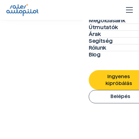
Megoldásaink
Útmutatók
Árak
Segítség
Rólunk
Blog
Ingyenes
kipróbálás
Belépés