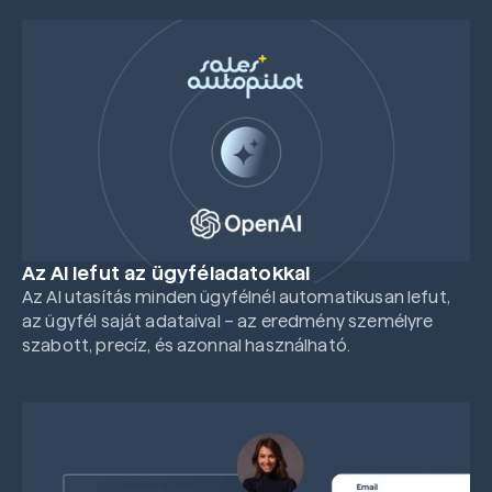
Az AI lefut az ügyféladatokkal
Az AI utasítás minden ügyfélnél automatikusan lefut,
az ügyfél saját adataival – az eredmény személyre
szabott, precíz, és azonnal használható.