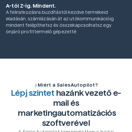
A-tól Z-ig. Mindent.
A feliratkozásra buzdítástól kezdve termékeid
eladásán, számlázásán át az utókommunikációig
mindent felépíthetsz és összekapcsolhatsz egy
önjáró profittermelő gépezetté.
Miért a SalesAutopilot?
Lépj szintet
hazánk vezető e-
mail és
marketingautomatizációs
szoftverével
A SalesAutopilot kimondottan a hazai