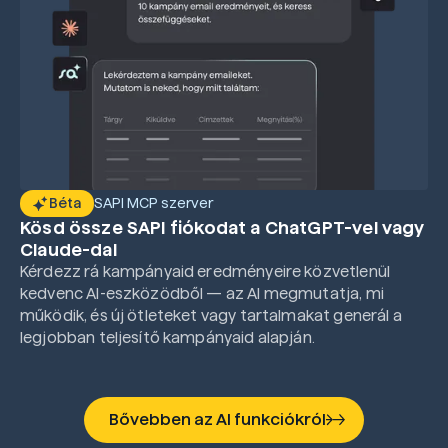
SAPI MCP szerver
Béta
Kösd össze SAPI fiókodat a ChatGPT-vel vagy
Claude-dal
Kérdezz rá kampányaid eredményeire közvetlenül
kedvenc AI-eszközödből — az AI megmutatja, mi
működik, és új ötleteket vagy tartalmakat generál a
legjobban teljesítő kampányaid alapján.
Bővebben az AI funkciókról