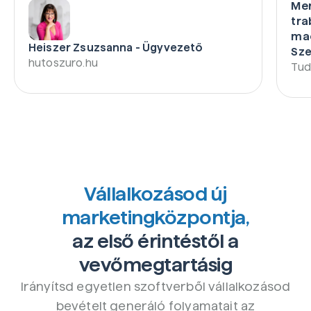
Mer
tra
mac
Heiszer Zsuzsanna
- Ügyvezető
Sz
hutoszuro.hu
Tud
Vállalkozásod új
marketingközpontja,
az első érintéstől a
vevőmegtartásig
Irányítsd egyetlen szoftverből vállalkozásod
bevételt generáló folyamatait az