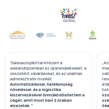
"Salesautopilottal intézem a
„Az
webáruházamban az újrarendeléseket, a
mer
visszatérő vásárlásokat, és az unalmas
val
adminisztratív munkát.
ren
Automatizálással, hatékonyság
átá
növeléssel, és a logisztika
hat
kiszervezésével önműködősítettem a
szo
céget, amit most havi 2 órában
sze
elvezetek. "
őke