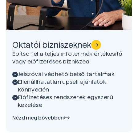
Oktatói bizniszeknek
Építsd fel a teljes infotermék értékesítő
vagy előfizetéses bizniszed
Jelszóval védhető belső tartalmak
Ellenállhatatlan upsell ajánlatok
könnyedén
Előfizetéses rendszerek egyszerű
kezelése
Nézd meg bővebben