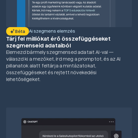
Ai szegmens elemzés
Béta
Tárj fel milliókat érő összefüggéseket
szegmenseid adataiból
Elemezd bármely szegmensed adatait AI-val —
válaszd ki a mezőket, írd meg a promptot, és az AI
pillanatok alatt feltárja a mintázatokat,
összefüggéseket és rejtett növekedési
lehetőségeket.