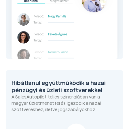
Hibátlanul együttműködik a hazai
pénzügyi és üzleti szoftverekkel
A SalesAutopilot teljes szinergiában van a
magyar üzletmenettel és igazodik a hazai
szoftverekhez, illetve jogszabályokhoz.