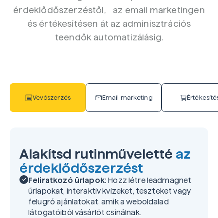
érdeklődőszerzéstől, az email marketingen
és értékesítésen át az adminisztrációs
teendők automatizálásig.
Vevőszerzés
Email marketing
Értékesíté
Alakítsd rutinműveletté
az
érdeklődőszerzést
Feliratkozó űrlapok:
Hozz létre leadmagnet
űrlapokat, interaktív kvízeket, teszteket vagy
felugró ajánlatokat, amik a weboldalad
látogatóiból vásárlót csinálnak.