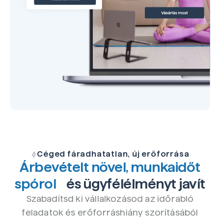
Céged fáradhatatlan, új erőforrása
Árbevételt növel, munkaidőt
spórol
és ügyfélélményt javít
Szabadítsd ki vállalkozásod az időrabló
feladatok és erőforráshiány szorításából