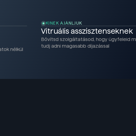
KINEK AJÁNLJUK
Vitruális asszisztenseknek
Bővítsd szolgáltatásod, hogy ügyfeleid m
tudj adni magasabb díjazással
atok nélkül