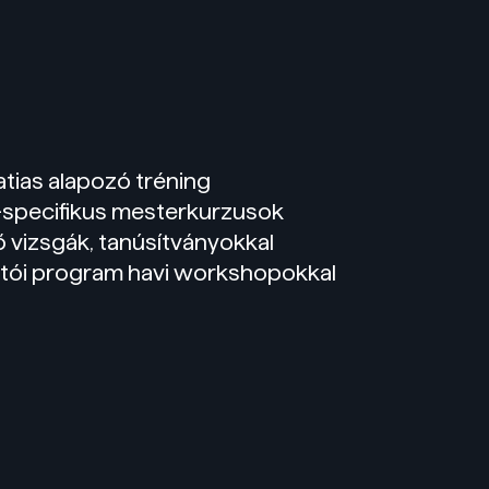
atias alapozó tréning
 -specifikus mesterkurzusok
ő vizsgák, tanúsítványokkal
ói program havi workshopokkal