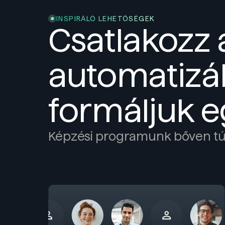
INSPIRÁLÓ LEHETŐSÉGEK
Csatlakozz 
automatizál
formáljuk eg
Képzési programunk bőven túlm