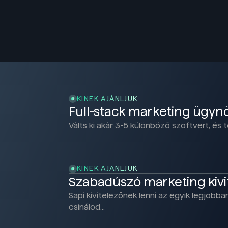
KINEK AJÁNLJUK
Full-stack marketing ügy
Válts ki akár 3-5 különböző szoftvert, é
KINEK AJÁNLJUK
Szabadúszó marketing kiv
Sapi kivitelezőnek lenni az egyik legjobba
csinálod…