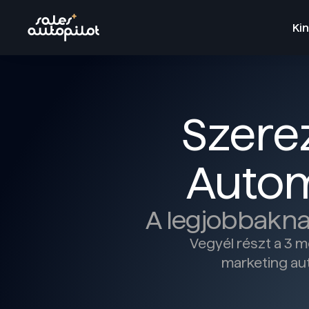
Kin
Szere
Autom
A legjobbaknak
Vegyél részt a 3 m
marketing aut