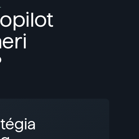
L
opilot
eri
?
atégia