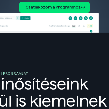
Csatlakozom a Programhoz
SI PROGRAMJÁT
inősítéseink
ül is kiemelnek