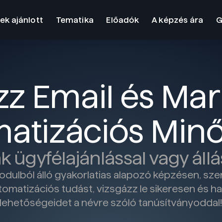
ek ajánlott
Tematika
Előadók
A képzés ára
G
zz Email és Mar
atizációs Minős
 ügyfélajánlással vagy áll
odulból álló gyakorlatias alapozó képzésen, szer
omatizációs tudást, vizsgázz le sikeresen és has
lehetőségeidet a névre szóló tanúsítványoddal