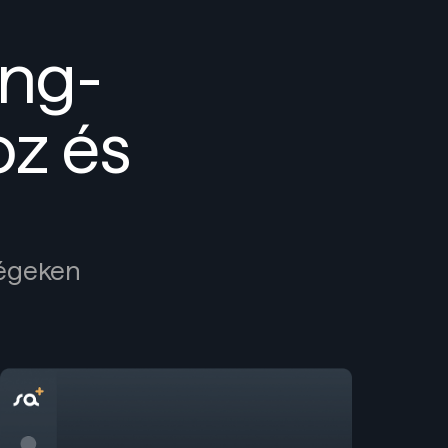
ing-
oz és
ségeken