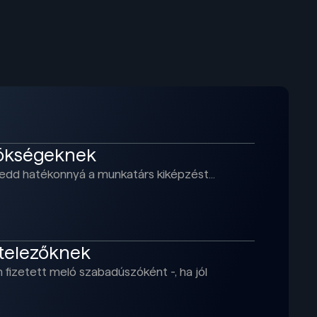
nökségeknek
s tedd hatékonnyá a munkatárs kiképzést…
itelezőknek
n fizetett meló szabadúszóként -, ha jól