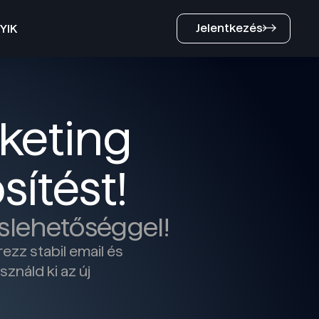
Jelentkezés
YIK
keting
ítést!
áslehetőséggel!
ezz stabil email és
ználd ki az új
!