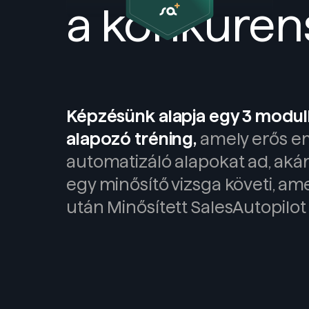
a konkuren
Képzésünk alapja egy 3 modulbó
alapozó tréning,
amely erős em
automatizáló alapokat ad, akár 
egy minősítő vizsga követi, ame
után Minősített SalesAutopilot