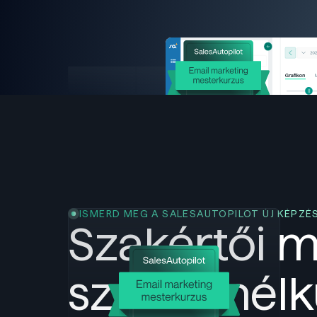
ISMERD MEG A SALESAUTOPILOT ÚJ KÉPZÉ
Szakértői m
szavak nélk