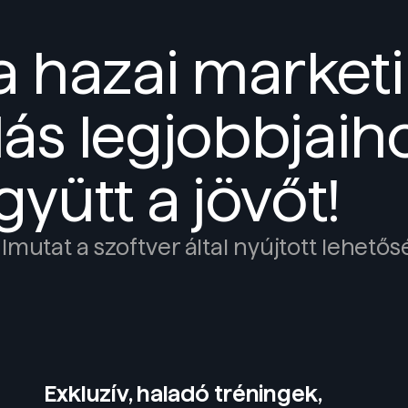
a hazai market
ás legjobbjaih
yütt a jövőt!
utat a szoftver által nyújtott lehető
Exkluzív, haladó tréningek,