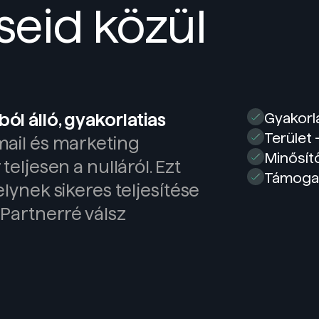
seid közül
l álló, gyakorlatias
Gyakorl
Terület
ail és marketing
Minősít
teljesen a nulláról. Ezt
Támogat
lynek sikeres teljesítése
 Partnerré válsz