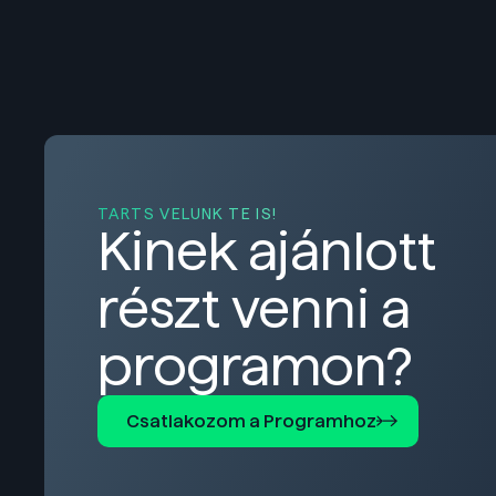
TARTS VELÜNK TE IS!
Kinek ajánlott
részt venni a
programon?
Csatlakozom a Programhoz