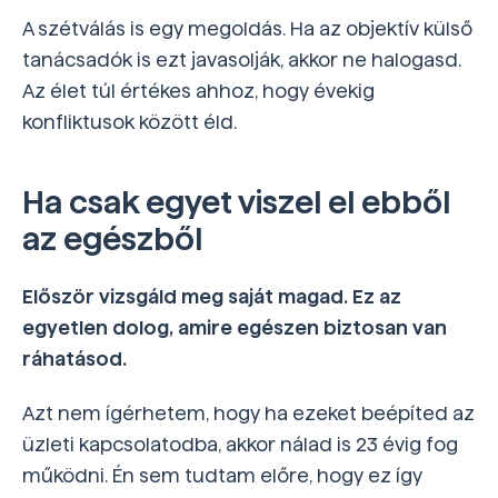
A szétválás is egy megoldás. Ha az objektív külső
tanácsadók is ezt javasolják, akkor ne halogasd.
Az élet túl értékes ahhoz, hogy évekig
konfliktusok között éld.
Ha csak egyet viszel el ebből
az egészből
Először vizsgáld meg saját magad. Ez az
egyetlen dolog, amire egészen biztosan van
ráhatásod.
Azt nem ígérhetem, hogy ha ezeket beépíted az
üzleti kapcsolatodba, akkor nálad is 23 évig fog
működni. Én sem tudtam előre, hogy ez így