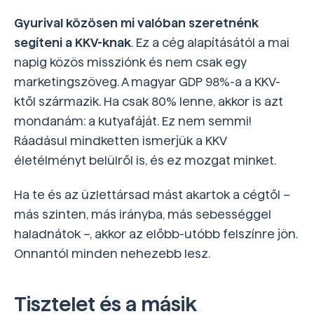
Gyurival közösen mi valóban szeretnénk
segíteni a KKV-knak
. Ez a cég alapításától a mai
napig közös missziónk és nem csak egy
marketingszöveg. A magyar GDP 98%-a a KKV-
ktől származik. Ha csak 80% lenne, akkor is azt
mondanám: a kutyafáját. Ez nem semmi!
Ráadásul mindketten ismerjük a KKV
életélményt belülről is, és ez mozgat minket.
Ha te és az üzlettársad mást akartok a cégtől –
más szinten, más irányba, más sebességgel
haladnátok –, akkor az előbb-utóbb felszínre jön.
Onnantól minden nehezebb lesz.
Tisztelet és a másik