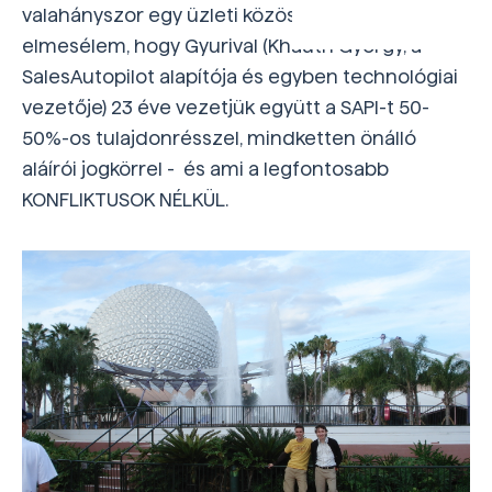
valahányszor egy üzleti közösségben
elmesélem, hogy Gyurival (Khauth György, a
SalesAutopilot alapítója és egyben technológiai
vezetője) 23 éve vezetjük együtt a SAPI-t 50-
50%-os tulajdonrésszel, mindketten önálló
aláírói jogkörrel - és ami a legfontosabb
KONFLIKTUSOK NÉLKÜL.