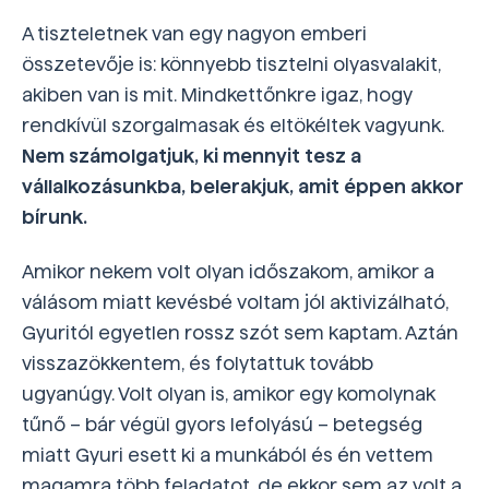
A tiszteletnek van egy nagyon emberi
összetevője is: könnyebb tisztelni olyasvalakit,
akiben van is mit. Mindkettőnkre igaz, hogy
rendkívül szorgalmasak és eltökéltek vagyunk.
Nem számolgatjuk, ki mennyit tesz a
vállalkozásunkba, belerakjuk, amit éppen akkor
bírunk.
Amikor nekem volt olyan időszakom, amikor a
válásom miatt kevésbé voltam jól aktivizálható,
Gyuritól egyetlen rossz szót sem kaptam. Aztán
visszazökkentem, és folytattuk tovább
ugyanúgy. Volt olyan is, amikor egy komolynak
tűnő – bár végül gyors lefolyású – betegség
miatt Gyuri esett ki a munkából és én vettem
magamra több feladatot, de ekkor sem az volt a