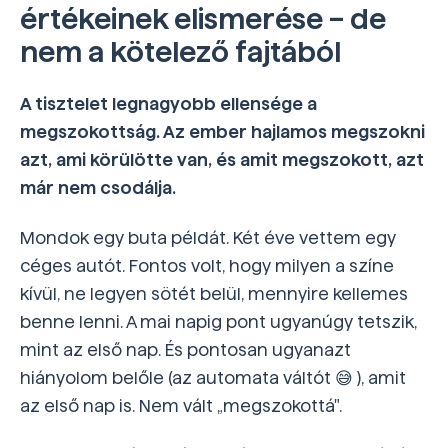
értékeinek elismerése – de
nem a kötelező fajtából
A tisztelet legnagyobb ellensége a
megszokottság. Az ember hajlamos megszokni
azt, ami körülötte van, és amit megszokott, azt
már nem csodálja.
Mondok egy buta példát. Két éve vettem egy
céges autót. Fontos volt, hogy milyen a színe
kívül, ne legyen sötét belül, mennyire kellemes
benne lenni. A mai napig pont ugyanúgy tetszik,
mint az első nap. És pontosan ugyanazt
hiányolom belőle (az automata váltót 😅 ), amit
az első nap is. Nem vált „megszokottá".