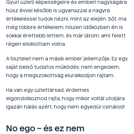
Gyuri üzleti képességeire és emberi nagyságára
húsz évvel később is ugyanazzal a nagyra
értékeléssel tudok nézni, mint az elején. Sőt, ma
még többre értékelem, hiszen időközben én is
sokkal érettebb lettem, és már látom, ami felett
régen elsiklottam volna.
A tisztelet nem a másik ember jellemzője. Ez egy
saját belső tudatos működés: nem engedem,
hogy a megszokottság eluralkodjon rajtam.
Ha van egy üzlettársad, érdemes
elgondolkoznod rajta, hogy mikor voltál utoljára
igazán hálás azért, hogy nem egyedül csinálod!
No ego – és ez nem