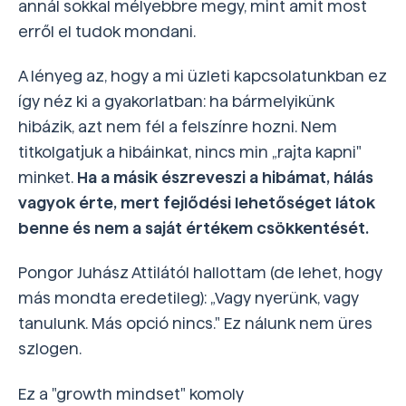
annál sokkal mélyebbre megy, mint amit most
erről el tudok mondani.
A lényeg az, hogy a mi üzleti kapcsolatunkban ez
így néz ki a gyakorlatban: ha bármelyikünk
hibázik, azt nem fél a felszínre hozni. Nem
titkolgatjuk a hibáinkat, nincs min „rajta kapni"
minket.
Ha a másik észreveszi a hibámat, hálás
vagyok érte, mert fejlődési lehetőséget látok
benne és nem a saját értékem csökkentését.
Pongor Juhász Attilától hallottam (de lehet, hogy
más mondta eredetileg): „Vagy nyerünk, vagy
tanulunk. Más opció nincs." Ez nálunk nem üres
szlogen.
Ez a "growth mindset" komoly