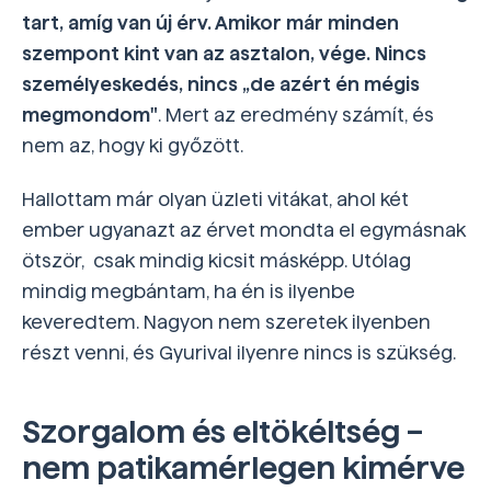
tart, amíg van új érv. Amikor már minden
szempont kint van az asztalon, vége. Nincs
személyeskedés, nincs „de azért én mégis
megmondom"
. Mert az eredmény számít, és
nem az, hogy ki győzött.
Hallottam már olyan üzleti vitákat, ahol két
ember ugyanazt az érvet mondta el egymásnak
ötször, csak mindig kicsit másképp. Utólag
mindig megbántam, ha én is ilyenbe
keveredtem. Nagyon nem szeretek ilyenben
részt venni, és Gyurival ilyenre nincs is szükség.
Szorgalom és eltökéltség –
nem patikamérlegen kimérve