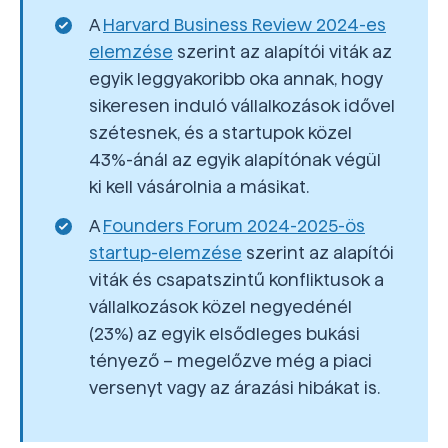
A
Harvard Business Review 2024-es
elemzése
szerint az alapítói viták az
egyik leggyakoribb oka annak, hogy
sikeresen induló vállalkozások idővel
szétesnek, és a startupok közel
43%-ánál az egyik alapítónak végül
ki kell vásárolnia a másikat.
A
Founders Forum 2024-2025-ös
startup-elemzése
szerint az alapítói
viták és csapatszintű konfliktusok a
vállalkozások közel negyedénél
(23%) az egyik elsődleges bukási
tényező – megelőzve még a piaci
versenyt vagy az árazási hibákat is.