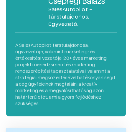
Csepregi Balázs
SalesAutopilot –
társtulajdonos,
ügyvezető.
A SalesAutopilot társtulajdonosa,
ügyvezetője, valamint marketing- és
értékesítési vezetője. 20+ éves marketing,
projekt menedzsment és marketing
rendszerépítési tapasztalatával, valamint a
stratégiai megközelítésével hatékonyan segít
a cég ügyfeleinek megtalálni a kreatív
marketing és a megvalósíthatóság azon
határterületét, ami a gyors fejlődéshez
szükséges.