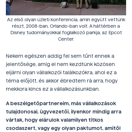
Az első olyan üzleti konferencia, amin együtt vettünk
részt, 2008-ban, Orlando-ban volt. A háttérben a
Disney tudományokkal foglalkozó parkja, az Epcot
Center.
Nekem egészen addig fel sem tűnt ennek a
jelentősége, amíg el nem kezdtünk közösen
eljárni olyan vállalkozói találkozókra, ahol ez a
téma előjött, és akkor ébredtem rá arra, hogy
mekkora kincs ez a vállalkozásunkban.
A beszélgetőpartnereim, más vállalkozások
tulajdonosai, ügyvezetői, ilyenkor mindig arra
vártak, hogy elárulok valamilyen titkos
csodaszert, vagy egy olyan paktumot, amitől