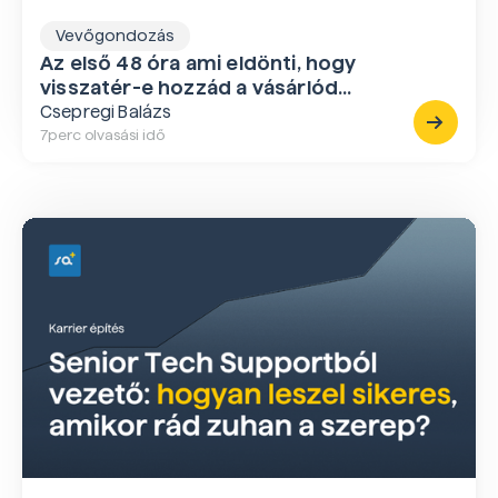
Vevőgondozás
Az első 48 óra ami eldönti, hogy
visszatér-e hozzád a vásárlód...
Csepregi Balázs
7
perc olvasási idő