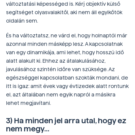
változtatási képességed is. Kérj objektív külső
segítséget olyasvalakitől, aki nem áll egyikőtök
oldalán sem.
És ha változtatsz, ne várd el, hogy holnaptól már
azonnal minden másképp lesz. A kapcsolatnak
van egy dinamikája, ami lehet, hogy hosszú idő
alatt alakult ki. Ehhez az átalakulásához,
javulásához szintén időre van szüksége. Az
egészséggel kapcsolatban szokták mondani, de
itt is igaz: amit évek vagy évtizedek alatt rontunk
el, azt általában nem egyik napról a másikra
lehet megjavítani.
3) Ha minden jel arra utal, hogy ez
nem megy…