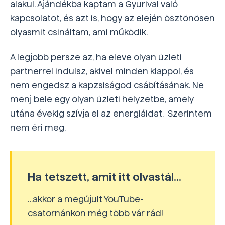
alakul. Ajándékba kaptam a Gyurival való
kapcsolatot, és azt is, hogy az elején ösztönösen
olyasmit csináltam, ami működik.
A legjobb persze az, ha eleve olyan üzleti
partnerrel indulsz, akivel minden klappol, és
nem engedsz a kapzsiságod csábításának. Ne
menj bele egy olyan üzleti helyzetbe, amely
utána évekig szívja el az energiáidat. Szerintem
nem éri meg.
Ha tetszett, amit itt olvastál..
.
…akkor a megújult YouTube-
csatornánkon még több vár rád!