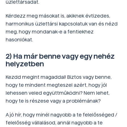
üzlettársadat.
Kérdezz meg másokat is, akiknek évtizedes,
harmonikus üzlettársi kapcsolatuk van és nézd
meg, hogy mondanak-e a fentiekhez
hasonlókat.
2) Ha már benne vagy egy nehéz
helyzetben
Kezdd megint magaddal! Biztos vagy benne,
hogy te mindent megteszel azért, hogy jól
lehessen veled együttműködni? Nem lehet,
hogy te is részese vagy a problémának?
A jó hír, hogy minél nagyobb a te felelősséged /
felelősség vállalásod, annál nagyobb a te