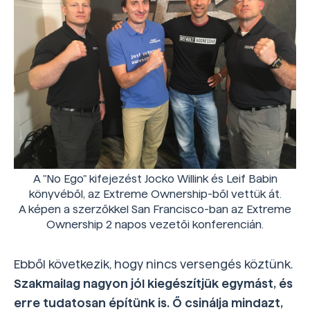
A "No Ego" kifejezést Jocko Willink és Leif Babin
könyvéből, az Extreme Ownership-ből vettük át.
A képen a szerzőkkel San Francisco-ban az Extreme
Ownership 2 napos vezetői konferencián.
Ebből következik, hogy nincs versengés köztünk.
Szakmailag nagyon jól kiegészítjük egymást, és
erre tudatosan építünk is. Ő csinálja mindazt,