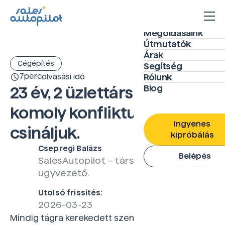
Megoldásaink
Útmutatók
Árak
Cégépítés
Segítség
7
perc
olvasási idő
Rólunk
Blog
23 év, 2 üzlettárs, zéró
komoly konfliktus. Mi így
Ingyenes
csináljuk.
kipróbálás
Csepregi Balázs
Belépés
SalesAutopilot – társtulajdonos,
ügyvezető.
Utolsó frissítés:
2026-03-23
Mindig tágra kerekedett szemekkel találkozom,