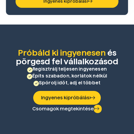
Ingyenes kipróbálás
Próbáld ki ingyenesen
és
pörgesd fel vállalkozásod
Regisztrálj teljesen ingyenesen
Építs szabadon, korlátok nélkül
Spórolj időt, adj el többet
Ingyenes kipróbálás
Csomagok megtekintése