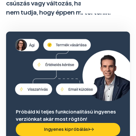
csúszás vagy változás, hanem ha a vevő
nem tudja, hogy éppen mi történik.
Próbáld ki teljes funkcionalitású ingyenes
verziónkat akár most rögtön!
Ingyenes kipróbálás