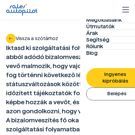
Megoldásaink
Útmutatók
Árak
Vissza a szótárhoz
Segítség
Rólunk
Iktasd ki szolgáltatási folyamatodból az
Blog
abból adódó bizalomveszítést, hogy a
vevő malmozik, hogy vajon mi és mikor
Ingyenes
fog történni következő lépésként. A
kipróbálás
státuszváltozások között küldött
időzített tájékoztatók folyamatosan
Belépés
képbe hozzák a vevőt, és nem kezd el
azon gondolkozni, hogy vajon eltűntél-e.
A bizalomveszítés fő oka nem a
szolgáltatási folyamatban történő