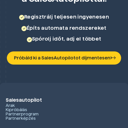
Regisztrálj teljesen ingyenesen
Építs automata rendszereket
Spórolj időt, adj el többet
Próbáld ki a SalesAutopilotot díjmentesen
Salesautopilot
Árak
Kipróbálás
Partnerprogram
Partnerképzés