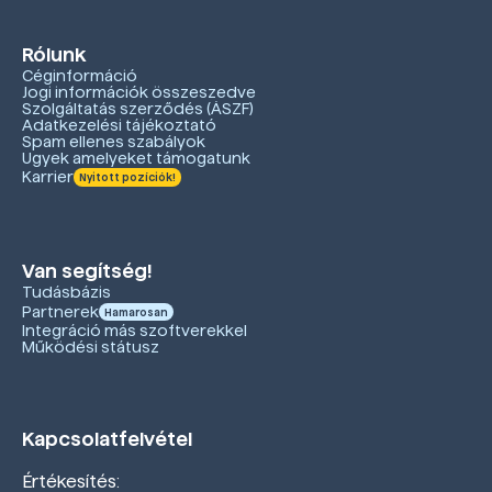
Rólunk
Céginformáció
Jogi információk összeszedve
Szolgáltatás szerződés (ÁSZF)
Adatkezelési tájékoztató
Spam ellenes szabályok
Ügyek amelyeket támogatunk
Karrier
Nyitott pozíciók!
Van segítség!
Tudásbázis
Partnerek
Hamarosan
Integráció más szoftverekkel
Működési státusz
Kapcsolatfelvétel
Értékesítés: