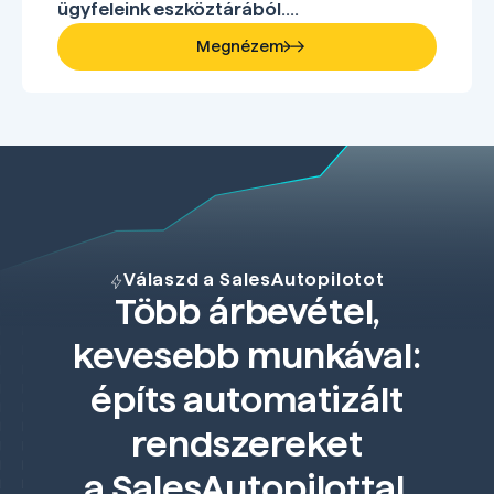
ügyfeleink eszköztárából....
Megnézem
Válaszd a SalesAutopilotot
Több árbevétel,
kevesebb munkával:
építs automatizált
rendszereket
a SalesAutopilottal.