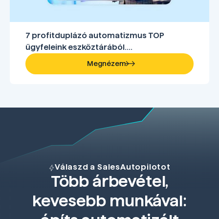
7 profitduplázó automatizmus TOP
ügyfeleink eszköztárából....
Megnézem
Válaszd a SalesAutopilotot
Több árbevétel,
kevesebb munkával: