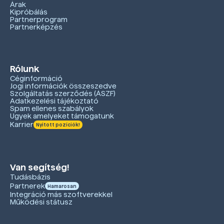
Árak
Kipróbálás
Partnerprogram
Partnerképzés
Rólunk
Céginformáció
Jogi információk összeszedve
Szolgáltatás szerződés (ÁSZF)
Adatkezelési tájékoztató
Spam ellenes szabályok
Ügyek amelyeket támogatunk
Karrier
Nyitott pozíciók!
Van segítség!
Tudásbázis
Partnerek
Hamarosan
Integráció más szoftverekkel
Működési státusz