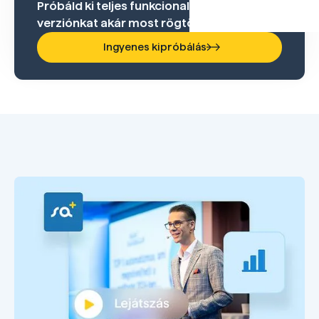
Próbáld ki teljes funkcionalitású ingyenes
verziónkat akár most rögtön!
Ingyenes kipróbálás