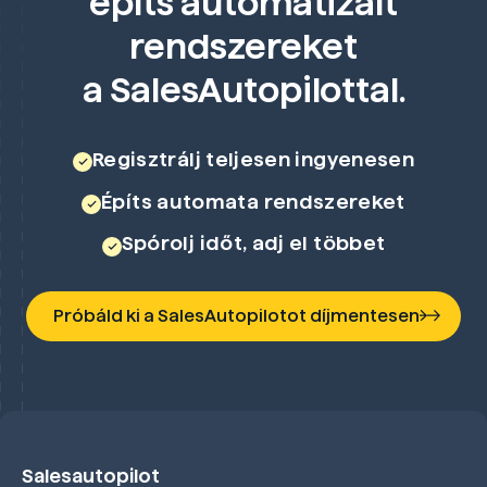
építs automatizált
rendszereket
a SalesAutopilottal.
Regisztrálj teljesen ingyenesen
Építs automata rendszereket
Spórolj időt, adj el többet
Próbáld ki a SalesAutopilotot díjmentesen
Salesautopilot