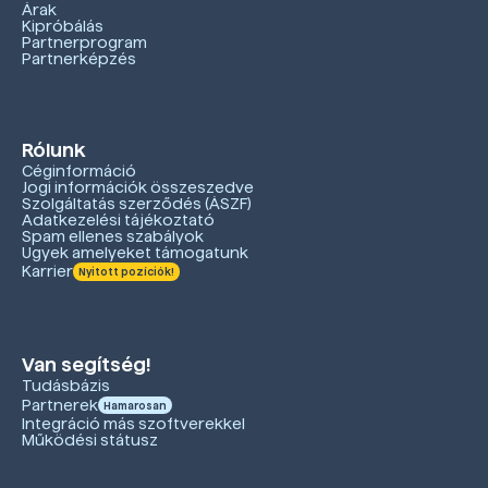
Árak
Kipróbálás
Partnerprogram
Partnerképzés
Rólunk
Céginformáció
Jogi információk összeszedve
Szolgáltatás szerződés (ÁSZF)
Adatkezelési tájékoztató
Spam ellenes szabályok
Ügyek amelyeket támogatunk
Karrier
Nyitott pozíciók!
Van segítség!
Tudásbázis
Partnerek
Hamarosan
Integráció más szoftverekkel
Működési státusz