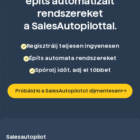
építs automatizált
rendszereket
a SalesAutopilottal.
Regisztrálj teljesen ingyenesen
Építs automata rendszereket
Spórolj időt, adj el többet
Próbáld ki a SalesAutopilotot díjmentesen
Salesautopilot