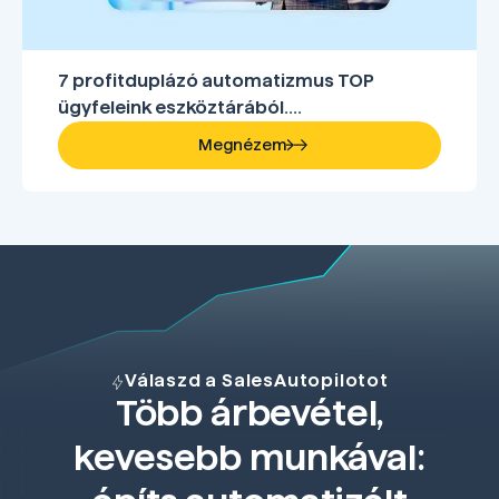
7 profitduplázó automatizmus TOP
ügyfeleink eszköztárából....
Megnézem
Válaszd a SalesAutopilotot
Több árbevétel,
kevesebb munkával: