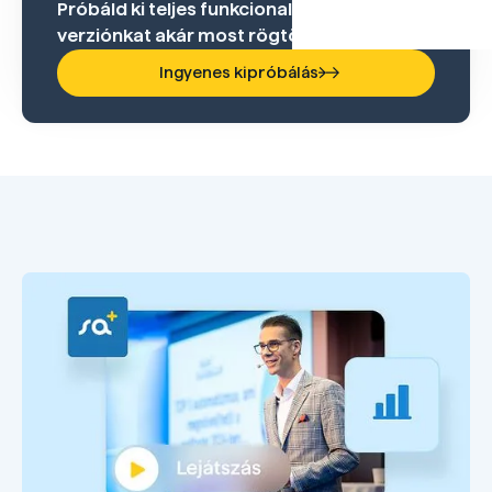
Próbáld ki teljes funkcionalitású ingyenes
verziónkat akár most rögtön!
Ingyenes kipróbálás