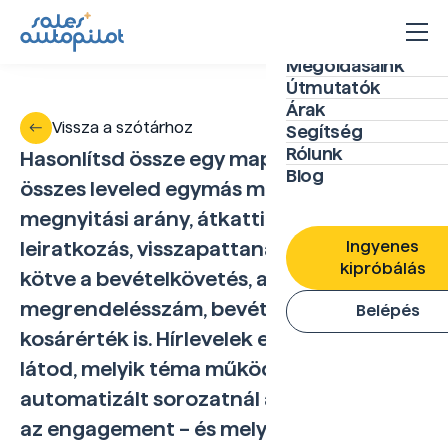
Megoldásaink
Útmutatók
Árak
Vissza a szótárhoz
Segítség
Rólunk
Hasonlítsd össze egy mappán belül az
Blog
összes leveled egymás mellett –
megnyitási arány, átkattintás,
Ingyenes
leiratkozás, visszapattanás, és ha be van
kipróbálás
kötve a bevételkövetés, akkor
megrendelésszám, bevétel és átlagos
Belépés
kosárérték is. Hírlevelek esetén azonnal
látod, melyik téma működik;
automatizált sorozatnál azt, hol csökken
az engagement – és melyik levél szorul