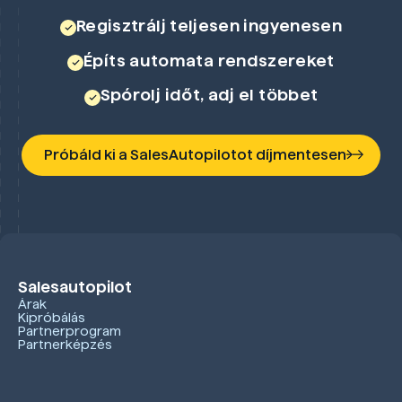
Regisztrálj teljesen ingyenesen
Építs automata rendszereket
Spórolj időt, adj el többet
Próbáld ki a SalesAutopilotot díjmentesen
Salesautopilot
Árak
Kipróbálás
Partnerprogram
Partnerképzés