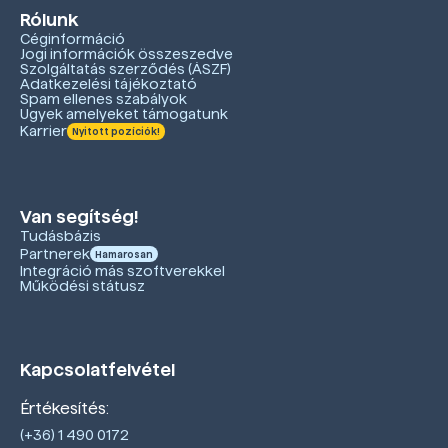
Rólunk
Céginformáció
Jogi információk összeszedve
Szolgáltatás szerződés (ÁSZF)
Adatkezelési tájékoztató
Spam ellenes szabályok
Ügyek amelyeket támogatunk
Karrier
Nyitott pozíciók!
Van segítség!
Tudásbázis
Partnerek
Hamarosan
Integráció más szoftverekkel
Működési státusz
Kapcsolatfelvétel
Értékesítés:
(+36) 1 490 0172