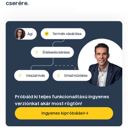
cserére.
Próbáld ki teljes funkcionalitású ingyenes
verziónkat akár most rögtön!
Ingyenes kipróbálás