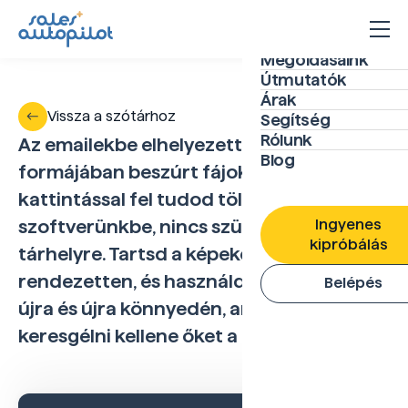
Megoldásaink
Útmutatók
Árak
Vissza a szótárhoz
Segítség
Rólunk
Az emailekbe elhelyezett képeket, és link
Blog
formájában beszúrt fájokat pár
kattintással fel tudod tölteni
Ingyenes
szoftverünkbe, nincs szükséged külön
kipróbálás
tárhelyre. Tartsd a képeket a fájlokat
rendezetten, és használd fel őket akár
Belépés
újra és újra könnyedén, anélkül, hogy
keresgélni kellene őket a gépeden.