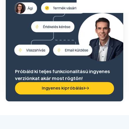
Próbáld ki teljes funkcionalitású ingyenes
verziónkat akár most rögtön!
Ingyenes kipróbálás