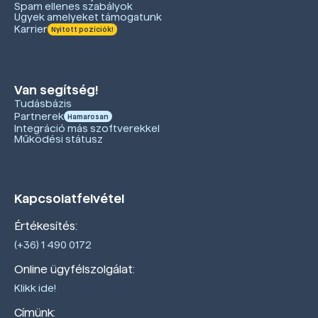
Spam ellenes szabályok
Ügyek amelyeket támogatunk
Karrier
Nyitott pozíciók!
Van segítség!
Tudásbázis
Partnerek
Hamarosan
Integráció más szoftverekkel
Működési státusz
Kapcsolatfelvétel
Értékesítés:
(+36) 1 490 0172
Online ügyfélszolgálat:
Klikk ide!
Címünk: