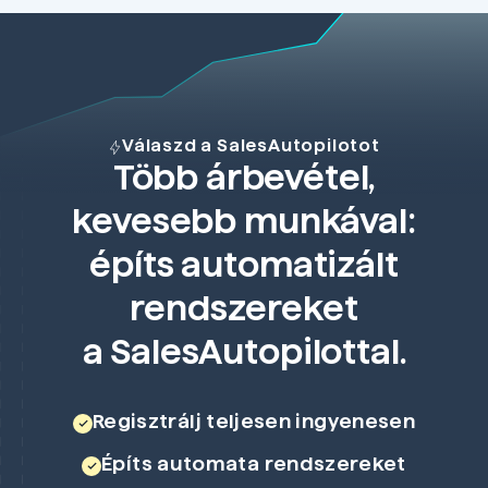
Válaszd a SalesAutopilotot
Több árbevétel,
kevesebb munkával:
építs automatizált
rendszereket
a SalesAutopilottal.
Regisztrálj teljesen ingyenesen
Építs automata rendszereket