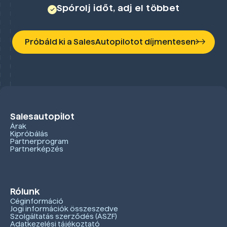
Spórolj időt, adj el többet
Próbáld ki a SalesAutopilotot díjmentesen
Salesautopilot
Árak
Kipróbálás
Partnerprogram
Partnerképzés
Rólunk
Céginformáció
Jogi információk összeszedve
Szolgáltatás szerződés (ÁSZF)
Adatkezelési tájékoztató