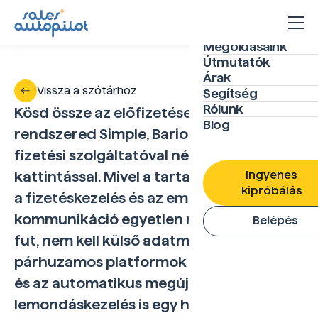
Megoldásaink
Útmutatók
Árak
Vissza a szótárhoz
Segítség
Rólunk
Kösd össze az előfizetéses vagy tagsági
Blog
rendszered Simple, Barion vagy Stripe
fizetési szolgáltatóval néhány
Ingyenes
kattintással. Mivel a tartalomhozzáférés,
kipróbálás
a fizetéskezelés és az email
kommunikáció egyetlen rendszerben
Belépés
fut, nem kell külső adatmozgatás vagy
párhuzamos platformok karbantartása –
és az automatikus megújítás,
lemondáskezelés is egy helyen intézhető.