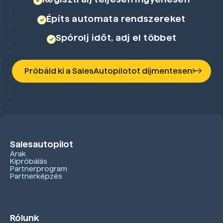
Építs automata rendszereket
Spórolj időt, adj el többet
Próbáld ki a SalesAutopilotot díjmentesen
Salesautopilot
Árak
Kipróbálás
Partnerprogram
Partnerképzés
Rólunk