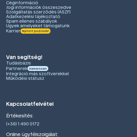
Céginformáció
Jogi információk összeszedve
Szolgáltatás szerződés (ÁSZF)
Adatkezelési tájékoztató
Spam ellenes szabályok
Ügyek amelyeket támogatunk
Karrier
Nyitott pozíciók!
Van segítség!
Tudásbázis
Partnerek
Hamarosan
Integráció más szoftverekkel
Működési státusz
Kapcsolatfelvétel
Értékesítés:
(+36) 1 490 0172
Online ügyfélszolgálat: