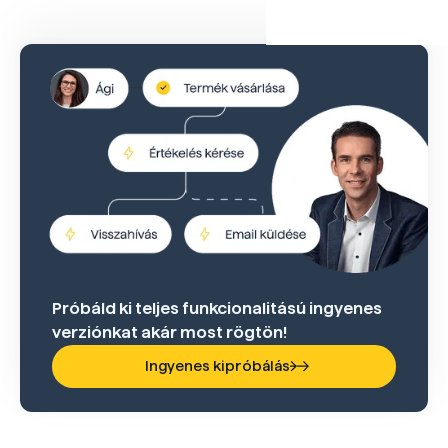
Próbáld ki teljes funkcionalitású ingyenes
verziónkat akár most rögtön!
Ingyenes kipróbálás