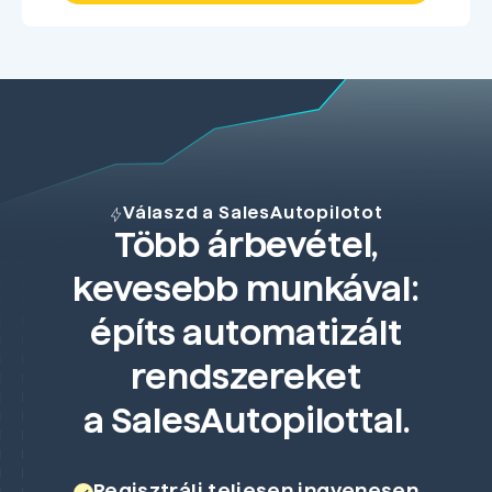
Válaszd a SalesAutopilotot
Több árbevétel,
kevesebb munkával:
építs automatizált
rendszereket
a SalesAutopilottal.
Regisztrálj teljesen ingyenesen