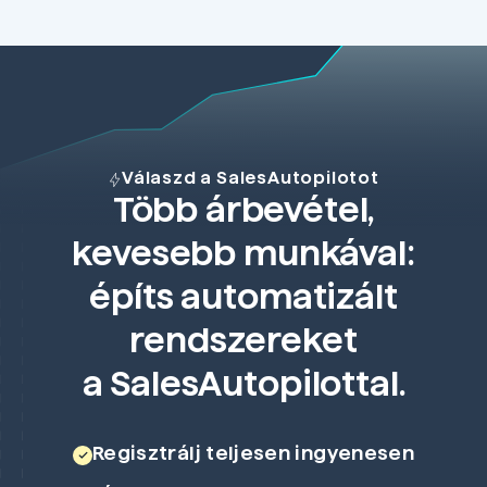
Válaszd a SalesAutopilotot
Több árbevétel,
kevesebb munkával:
építs automatizált
rendszereket
a SalesAutopilottal.
Regisztrálj teljesen ingyenesen