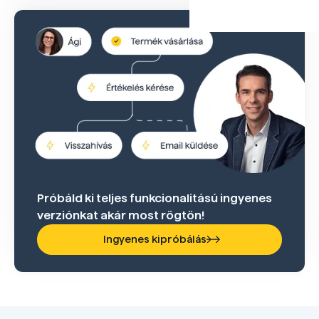
Próbáld ki teljes funkcionalitású ingyenes
verziónkat akár most rögtön!
Ingyenes kipróbálás