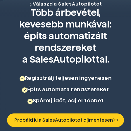
Válaszd a SalesAutopilotot
Több árbevétel,
kevesebb munkával:
építs automatizált
rendszereket
a SalesAutopilottal.
Regisztrálj teljesen ingyenesen
Építs automata rendszereket
Spórolj időt, adj el többet
Próbáld ki a SalesAutopilotot díjmentesen