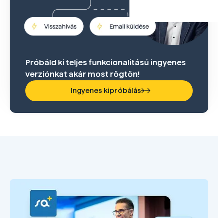
Próbáld ki teljes funkcionalitású ingyenes
verziónkat akár most rögtön!
Ingyenes kipróbálás