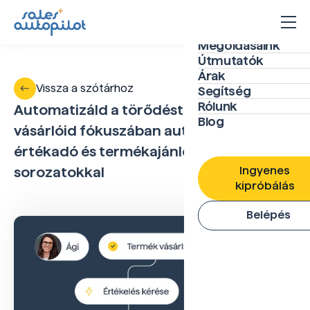
Megoldásaink
Útmutatók
Árak
Vissza a szótárhoz
Segítség
Rólunk
Automatizáld a törődést és maradj
Blog
vásárlóid fókuszában automatizált
értékadó és termékajánló e-mail
Ingyenes
sorozatokkal
kipróbálás
Belépés