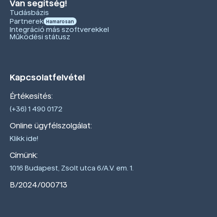
Van segítség!
Tudásbázis
Partnerek
Hamarosan
Integráció más szoftverekkel
Működési státusz
Kapcsolatfelvétel
Értékesítés:
(+36) 1 490 0172
Online ügyfélszolgálat:
Klikk ide!
Címünk:
1016 Budapest, Zsolt utca 6/A.V. em. 1.
B/2024/000713