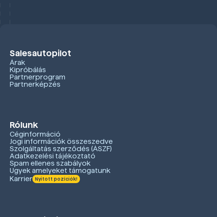
Salesautopilot
Árak
Kipróbálás
Partnerprogram
Partnerképzés
Rólunk
Céginformáció
Jogi információk összeszedve
Szolgáltatás szerződés (ÁSZF)
Adatkezelési tájékoztató
Spam ellenes szabályok
Ügyek amelyeket támogatunk
Karrier
Nyitott pozíciók!