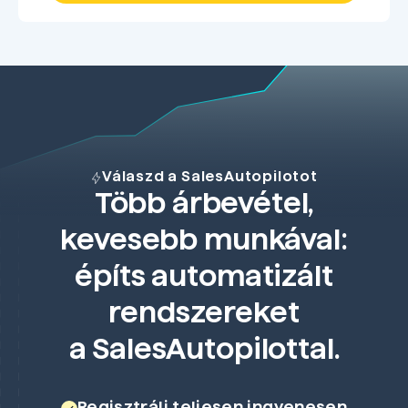
Válaszd a SalesAutopilotot
Több árbevétel,
kevesebb munkával:
építs automatizált
rendszereket
a SalesAutopilottal.
Regisztrálj teljesen ingyenesen