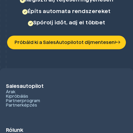
Építs automata rendszereket
Spórolj időt, adj el többet
Próbáld ki a SalesAutopilotot díjmentesen
Salesautopilot
Árak
Kipróbálás
Partnerprogram
Partnerképzés
Rólunk