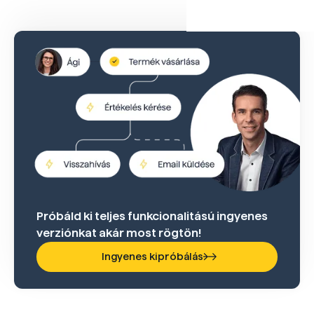
Próbáld ki teljes funkcionalitású ingyenes
verziónkat akár most rögtön!
Ingyenes kipróbálás