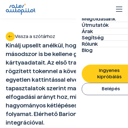
Megoldásaink
Útmutatók
Árak
Vissza a szótárhoz
Segítség
Rólunk
Kínálj upsellt anélkül, hogy a vevőnek
Blog
másodszor is be kellene gépelnie a
kártyaadatait. Az első tranzakciónál
Ingyenes
rögzített tokennel a következő vásárlás
kipróbálás
egyetlen kattintással elvégezhető – ez a
tapasztalatok szerint magasabb
Belépés
elfogadási arányt hoz, mint a
hagyományos kétlépéses kártyás
folyamat. Elérhető Barion és Simple
integrációval.