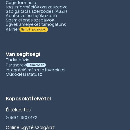
Céginformáció
Jogi információk összeszedve
Szolgáltatás szerződés (ÁSZF)
Adatkezelési tájékoztató
Spam ellenes szabályok
Ügyek amelyeket támogatunk
Karrier
Nyitott pozíciók!
Van segítség!
Tudásbázis
Partnerek
Hamarosan
Integráció más szoftverekkel
Működési státusz
Kapcsolatfelvétel
Értékesítés:
(+36) 1 490 0172
Online ügyfélszolgálat: